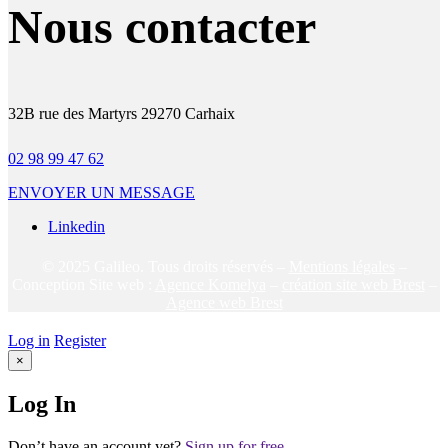
Nous contacter
32B rue des Martyrs 29270 Carhaix
02 98 99 47 62
ENVOYER UN MESSAGE
Linkedin
© 2025 Galileo. Tous droits réservés –
Mentions légales
–
Conception Site web :
Agence Komelya
–
création site web Brest
–
Agence web Brest
Log in
Register
×
Log In
Don’t have an account yet?
Sign up for free