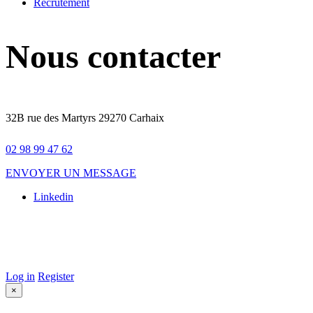
Recrutement
Nous contacter
32B rue des Martyrs 29270 Carhaix
02 98 99 47 62
ENVOYER UN MESSAGE
Linkedin
© 2025 Galileo. Tous droits réservés –
Mentions légales
–
Conception Site web :
Agence Komelya
–
création site web Brest
–
Agence web Brest
Log in
Register
×