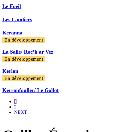
Le Foeil
Les Landiers
Keranna
En développement
La Salle/ Roc’h ar Vez
En développement
Kerlan
En développement
Kerranfouller/ Le Gollot
1
2
NEXT