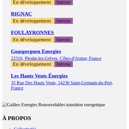
En développement
Interne
RIGNAC
En développement
Interne
FOULAYRONNES
En développement
Interne
Goasgorguen Energies
22310, Plestin-les-Grèves, Côtes-d'Armor, France
En développement
Interne
Les Hauts Vents Énergies
35 Rue Des Hauts Vents, 14230 Saint-Germain-du-Pert,
France
À PROPOS