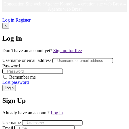
Conception Site web :
Agence Komelya
–
création site web Brest
–
Agence web Brest
Log in
Register
×
Log In
Don’t have an account yet?
Sign up for free
Username or email address
Password
Remember me
Lost password
Login
Sign Up
Already have an account?
Log in
Username
Email