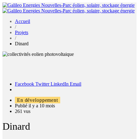
Accueil
/
Projets
/
Dinard
Facebook
Twitter
LinkedIn
Email
En développement
Publié il y a 10 mois
261 vus
Dinard