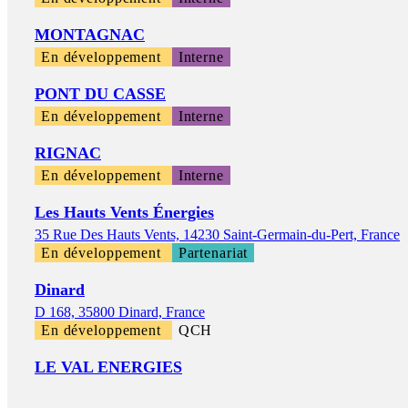
MONTAGNAC
En développement
Interne
PONT DU CASSE
En développement
Interne
RIGNAC
En développement
Interne
Les Hauts Vents Énergies
35 Rue Des Hauts Vents, 14230 Saint-Germain-du-Pert, France
En développement
Partenariat
Dinard
D 168, 35800 Dinard, France
En développement
QCH
LE VAL ENERGIES