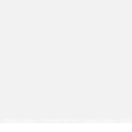
s –
Mentions légales
– Conception Site web :
Agence Komelya
–
créati