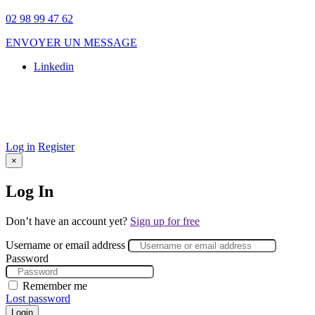
02 98 99 47 62
ENVOYER UN MESSAGE
Linkedin
© 2025 Galileo. Tous droits réservés –
Mentions légales
–
Conception Site web :
Agence Komelya
–
création site web Brest
–
Agence web Brest
Log in
Register
×
Log In
Don’t have an account yet?
Sign up for free
Username or email address
Password
Remember me
Lost password
Login