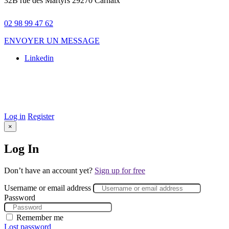
32B rue des Martyrs 29270 Carhaix
02 98 99 47 62
ENVOYER UN MESSAGE
Linkedin
© 2025 Galileo. Tous droits réservés –
Mentions légales
–
Conception Site web :
Agence Komelya
–
création site web Brest
–
Agence web Brest
Log in
Register
×
Log In
Don’t have an account yet?
Sign up for free
Username or email address
Password
Remember me
Lost password