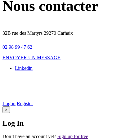
Nous contacter
32B rue des Martyrs 29270 Carhaix
02 98 99 47 62
ENVOYER UN MESSAGE
Linkedin
© 2025 Galileo. Tous droits réservés –
Mentions légales
–
Conception Site web :
Agence Komelya
–
création site web Brest
–
Agence web Brest
Log in
Register
×
Log In
Don’t have an account yet?
Sign up for free