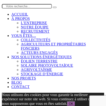
ACCUEIL
À PROPOS
L’ENTREPRISE
NOTRE ÉQUIPE
RECRUTEMENT
VOUS ÊTES…
COLLECTIVITÉS
AGRICULTEURS ET PROPRIÉTAIRES
FONCIERS
ACTEURS ENGAGÉS
NOS SOLUTIONS ÉNERGÉTIQUES
ÉOLIEN TERRESTRE
SOLAIRE PHOTOVOLTAÏQUE
AGRIVOLTAÏSME
STOCKAGE D’ÉNERGIE
NOS PROJETS
BLOG
CONTACT
Nous utilisons des cookies pour vous garantir la meilleure
expérience sur notre site web. Si vous continuez à utiliser ce site,
nous supposerons que vous en êtes satisfait.
OK