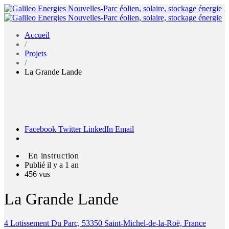
Accueil
/
Projets
/
La Grande Lande
Facebook
Twitter
LinkedIn
Email
En instruction
Publié il y a 1 an
456 vus
La Grande Lande
4 Lotissement Du Parc, 53350 Saint-Michel-de-la-Roë, France