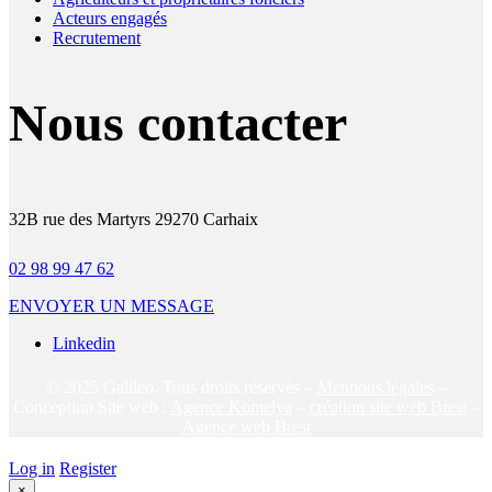
Acteurs engagés
Recrutement
Nous contacter
32B rue des Martyrs 29270 Carhaix
02 98 99 47 62
ENVOYER UN MESSAGE
Linkedin
© 2025 Galileo. Tous droits réservés –
Mentions légales
–
Conception Site web :
Agence Komelya
–
création site web Brest
–
Agence web Brest
Log in
Register
×