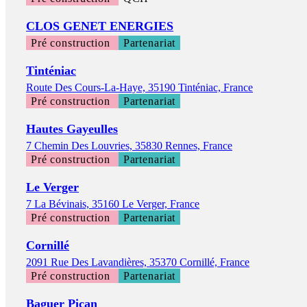
CLOS GENET ENERGIES
Pré construction
Partenariat
Tinténiac
Route Des Cours-La-Haye, 35190 Tinténiac, France
Pré construction
Partenariat
Hautes Gayeulles
7 Chemin Des Louvries, 35830 Rennes, France
Pré construction
Partenariat
Le Verger
7 La Bévinais, 35160 Le Verger, France
Pré construction
Partenariat
Cornillé
2091 Rue Des Lavandières, 35370 Cornillé, France
Pré construction
Partenariat
Baguer Pican