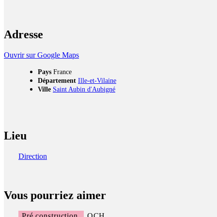
Adresse
Ouvrir sur Google Maps
Pays
France
Département
Ille-et-Vilaine
Ville
Saint Aubin d'Aubigné
Lieu
Direction
Vous pourriez aimer
Pré construction
QCH