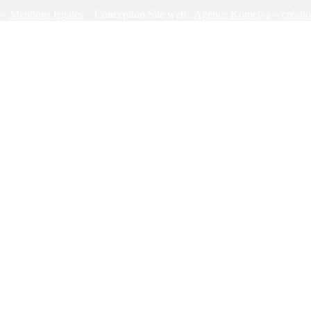
s –
Mentions légales
– Conception Site web :
Agence Komelya
–
créati