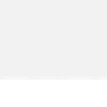
s –
Mentions légales
– Conception Site web :
Agence Komelya
–
créati