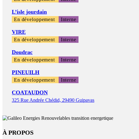
L’isle jourdain
En développement
Interne
VIRE
En développement
Interne
Doudrac
En développement
Interne
PINEUILH
En développement
Interne
COATAUDON
325 Rue Andrée Chédid, 29490 Guipavas
À PROPOS