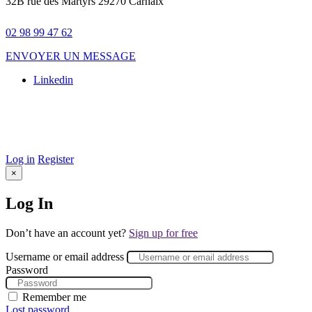
32B rue des Martyrs 29270 Carhaix
02 98 99 47 62
ENVOYER UN MESSAGE
Linkedin
© 2025 Galileo. Tous droits réservés –
Mentions légales
–
Conception Site web :
Agence Komelya
–
création site web Brest
–
Agence web Brest
Log in
Register
×
Log In
Don’t have an account yet?
Sign up for free
Username or email address
Password
Remember me
Lost password